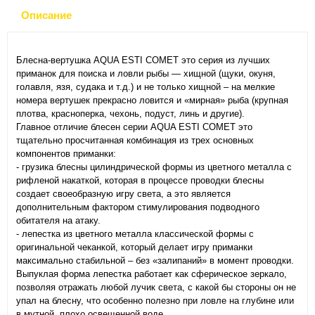
Описание
Блесна-вертушка AQUA ESTI COMET это серия из лучших
приманок для поиска и ловли рыбы — хищной (щуки, окуня,
голавля, язя, судака и т.д.) и не только хищной – на мелкие
номера вертушек прекрасно ловится и «мирная» рыба (крупная
плотва, красноперка, чехонь, подуст, линь и другие).
Главное отличие блесен серии AQUA ESTI COMET это
тщательно просчитанная комбинация из трех основных
компонентов приманки:
- грузика блесны цилиндрической формы из цветного металла с
рифленой накаткой, которая в процессе проводки блесны
создает своеобразную игру света, а это является
дополнительным фактором стимулирования подводного
обитателя на атаку.
- лепестка из цветного металла классической формы с
оригинальной чеканкой, который делает игру приманки
максимально стабильной – без «залипаний» в момент проводки.
Выпуклая форма лепестка работает как сферическое зеркало,
позволяя отражать любой лучик света, с какой бы стороны он не
упал на блесну, что особенно полезно при ловле на глубине или
в мутной, плохо освещенной воде.