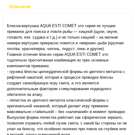
Описание
Блесна-вертушка AQUA ESTI COMET это серия из лучших
приманок для поиска и ловли рыбы — хищной (щуки, окуня,
голавля, язя, судака и т.д.) и не только хищной – на мелкие
номера вертушек прекрасно ловится и «мирная» рыба (крупная
плотва, красноперка, чехонь, подуст, линь и другие).
Главное отличие блесен серии AQUA ESTI COMET это
тщательно просчитанная комбинация из трех основных
компонентов приманки:
- грузика блесны цилиндрической формы из цветного металла с
рифленой накаткой, которая в процессе проводки блесны
создает своеобразную игру света, а это является
дополнительным фактором стимулирования подводного
обитателя на атаку.
- лепестка из цветного металла классической формы с
оригинальной чеканкой, который делает игру приманки
максимально стабильной – без «залипаний» в момент проводки.
Выпуклая форма лепестка работает как сферическое зеркало,
позволяя отражать любой лучик света, с какой бы стороны он не
упал на блесну, что особенно полезно при ловле на глубине или
в мутной, плохо освещенной воде.