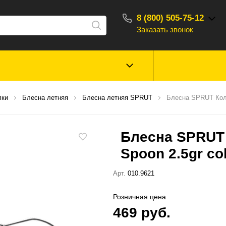
8 (800) 505-75-12
Заказать звонок
С 10:00 - 18:00
Зимняя рыбалка
Прикормки, насад
лки
Блесна летняя
Блесна летняя SPRUT
Блесна SPRUT Кол
ароматизаторы
Блесна SPRUT
Туризм, отдых
Сторонние то
Spoon 2.5gr c
Арт.
010.9621
Розничная цена
469 руб.