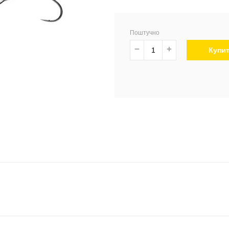
Поштучно
−
+
Купи