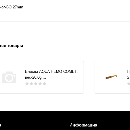
olor-GO 27mm
ые товары
Блесна AQUA НЕМО COMET,
П
вес-26,0g,...
S
я
Информация