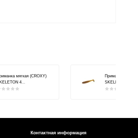
риманка мягкая (CROXY)
Приманка мягкая
KELETON 4...
SKELETON 4...
Контактная информация