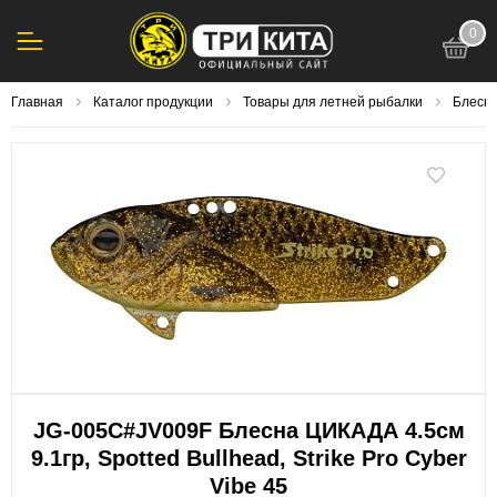
0
123
Главная
Каталог продукции
Товары для летней рыбалки
Блесна
JG-005C#JV009F Блесна ЦИКАДА 4.5см
9.1гр, Spotted Bullhead, Strike Pro Cyber
Vibe 45