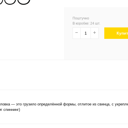
Поштучно
В коробке: 24 шт.
−
+
Купи
-головка — это грузило определённой формы, отлитое из свинца, с укре
г спиннинг)