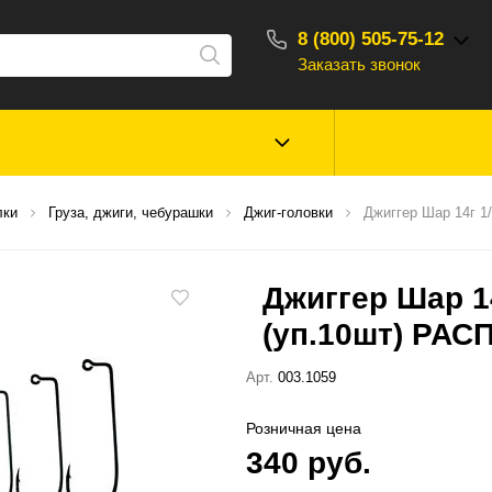
8 (800) 505-75-12
Заказать звонок
С 10:00 - 18:00
Зимняя рыбалка
Прикормки, насад
лки
Груза, джиги, чебурашки
Джиг-головки
Джиггер Шар 14г 1
ароматизаторы
Джиггер Шар 14
Туризм, отдых
Сторонние то
(уп.10шт) РА
Арт.
003.1059
Розничная цена
340 руб.