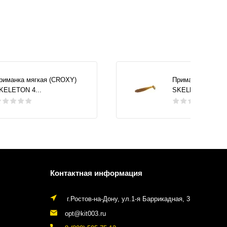
риманка мягкая (CROXY)
Приманка мягкая
KELETON 4...
SKELETON 4...
Контактная информация
г.Ростов-на-Дону, ул.1-я Баррикадная, 3
opt@kit003.ru