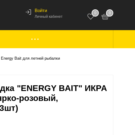
Войти
0
0
123
Личный кабинет
ки,
Аксессуары к лодкам
 Energy Bait для летней рыбалки
вары
Комплектующие
адка "ENERGY BAIT" ИКРА
 ярко-розовый,
63шт)