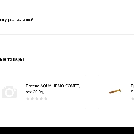
анку реалистичной.
ые товары
Блесна AQUA НЕМО COMET,
П
вес-26,0g,...
S