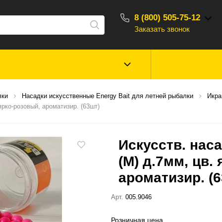
8 (800) 505-75-12
Заказать звонок
С 10:00 - 18:00
Зимняя рыбалка
Прикормки, насад
лки
Насадки искусственные Energy Bait для летней рыбалки
Икра
ароматизаторы
рко-розовый, ароматизир. (63шт)
Туризм, отдых
Сторонние то
Искусств. нас
(M) д.7мм, цв.
ароматизир. (
Арт.
005.9046
Розничная цена