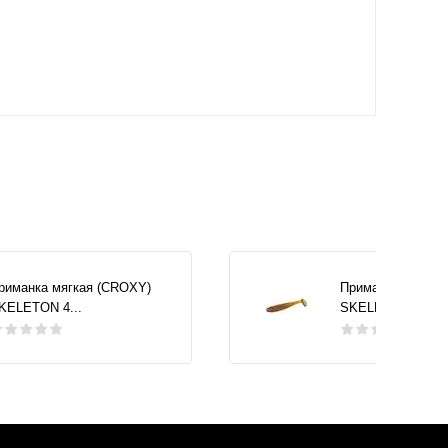
риманка мягкая (CROXY)
Приманка мягкая
KELETON 4...
SKELETON 4...