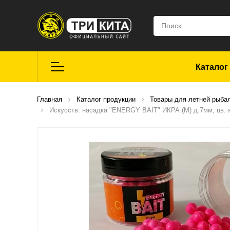
Каталог
Летняя рыбалка
Главная
Каталог продукции
Товары для летней рыба
Искусств. насадка "ENERGY BAIT" ИКРА (M) д.7мм, цв. я
Средства для
ремонта
Мягкие приманки
CROXY