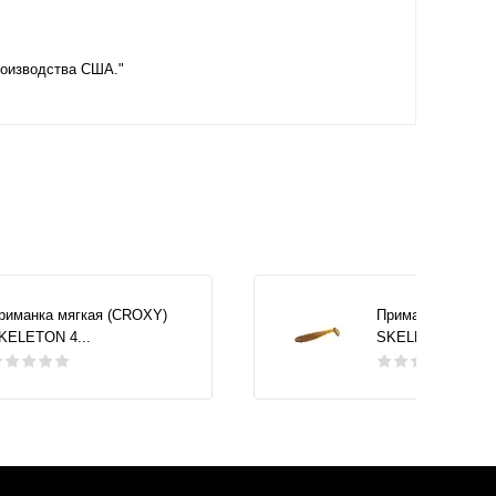
роизводства США."
риманка мягкая (CROXY)
Приманка мягкая
KELETON 4...
SKELETON 4...