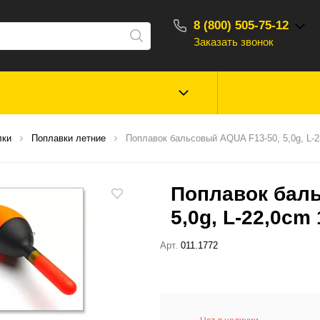
8 (800) 505-75-12
Заказать звонок
С 10:00 - 18:00
Зимняя рыбалка
Прикормки, насад
лки
Поплавки летние
Поплавок бальсовый AQUA F13-50, 5,0g, L-
ароматизаторы
Поплавок баль
Туризм, отдых
Сторонние то
5,0g, L-22,0cm
Арт.
011.1772