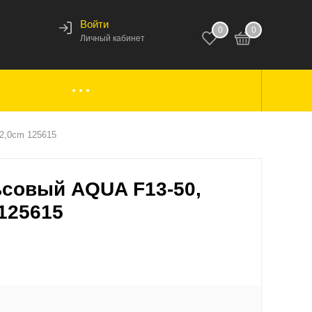
Войти
0
0
123
Личный кабинет
ки,
Аксессуары к лодкам
22,0cm 125615
совый AQUA F13-50,
вары
Комплектующие
 125615