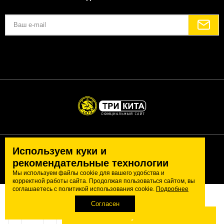
Используем куки и
Политика конфиденциальности
Согласие на обработку персональных данных
рекомендательные технологии
Политика обработки cookie-файлов
Мы используем файлы cookie для вашего удобства и
корректной работы сайта. Продолжая пользоваться сайтом, вы
соглашаетесь с политикой использования cookie.
Подробнее
Поштучно
Компания ТРИ КИТА
В коробке: 30 шт.
Согласен
−
+
Купить