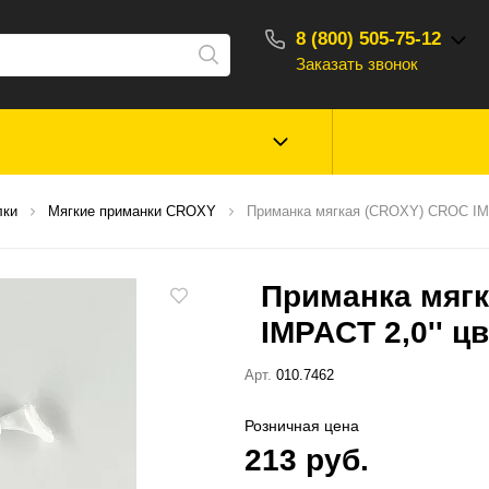
8 (800) 505-75-12
Заказать звонок
С 10:00 - 18:00
Зимняя рыбалка
Прикормки, насад
лки
Мягкие приманки CROXY
Приманка мягкая (CROXY) CROC IMPA
ароматизаторы
Приманка мяг
Туризм, отдых
Сторонние то
IMPACT 2,0'' цв
Арт.
010.7462
Розничная цена
213 руб.