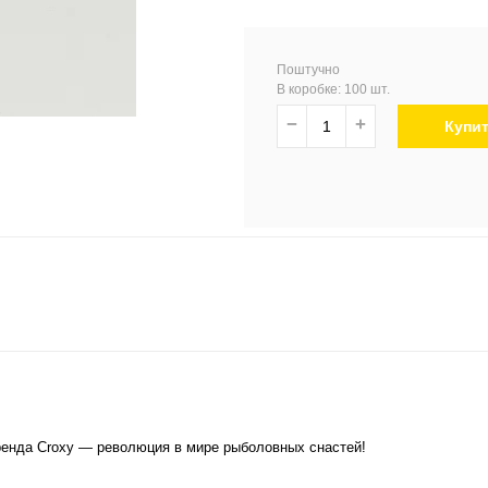
Поштучно
В коробке: 100 шт.
−
+
Купи
енда Croxy — революция в мире рыболовных снастей!