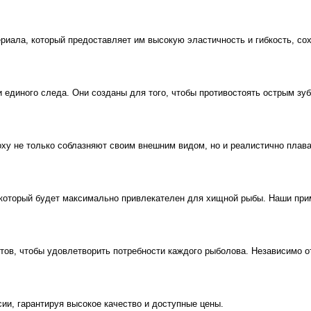
ала, который предоставляет им высокую эластичность и гибкость, со
диного следа. Они созданы для того, чтобы противостоять острым зуба
y не только соблазняют своим внешним видом, но и реалистично плаваю
орый будет максимально привлекателен для хищной рыбы. Наши приман
 чтобы удовлетворить потребности каждого рыболова. Независимо от т
, гарантируя высокое качество и доступные цены.