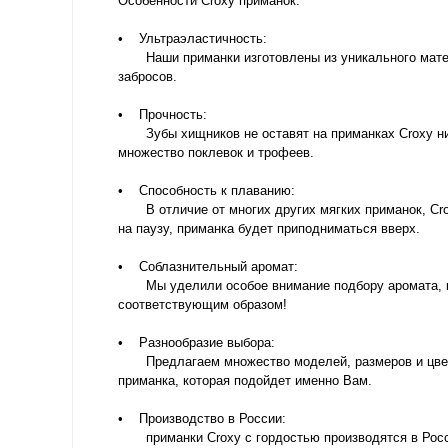
Особенности Croxy приманок:
• Ультраэластичность:
Наши приманки изготовлены из уникального матери
забросов.
• Прочность:
Зубы хищников не оставят на приманках Croxy ни е
множество поклевок и трофеев.
• Способность к плаванию:
В отличие от многих других мягких приманок, Crox
на паузу, приманка будет приподниматься вверх.
• Соблазнительный аромат:
Мы уделили особое внимание подбору аромата, кот
соответствующим образом!
• Разнообразие выбора:
Предлагаем множество моделей, размеров и цветов,
приманка, которая подойдет именно Вам.
• Производство в России:
приманки Croxy с гордостью производятся в России