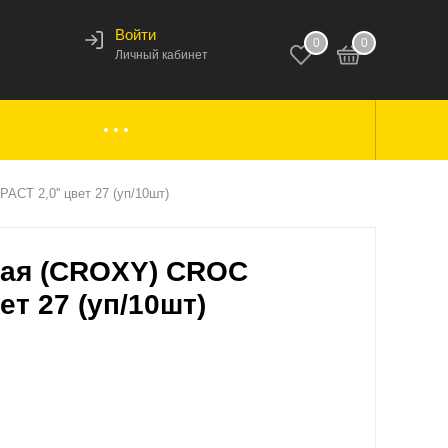
Войти
0
0
123
Личный кабинет
ки,
Аксессуары к лодкам
CT 2,0'' цвет 27 (уп/10шт)
кая (CROXY) CROC
вары
Комплектующие
ет 27 (уп/10шт)