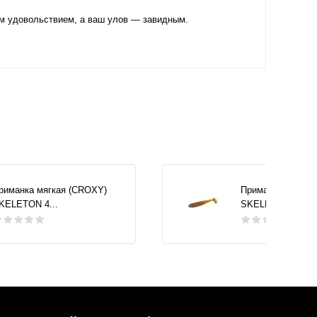
им удовольствием, а ваш улов — завидным.
риманка мягкая (CROXY)
Приманка мягкая
KELETON 4...
SKELETON 4...