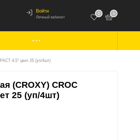
Войти
0
0
123
Личный кабинет
ки,
Аксессуары к лодкам
CT 4,5'' цвет 25 (уп/4шт)
кая (CROXY) CROC
вары
Комплектующие
ет 25 (уп/4шт)