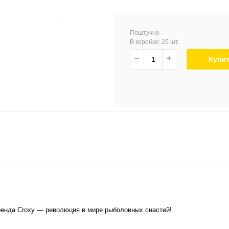
Поштучно
В коробке: 25 шт.
−
+
Купи
енда Croxy — революция в мире рыболовных снастей!