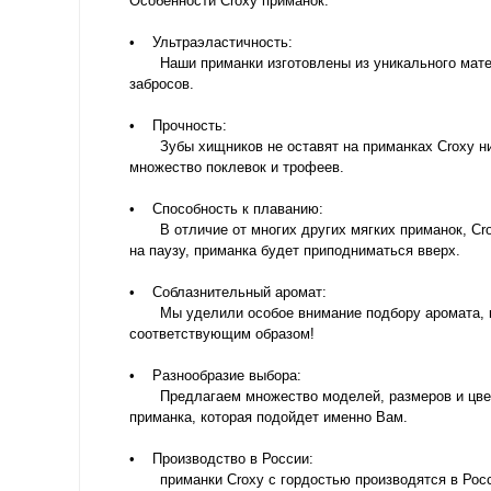
Особенности Croxy приманок:
• Ультраэластичность:
Наши приманки изготовлены из уникального матери
забросов.
• Прочность:
Зубы хищников не оставят на приманках Croxy ни е
множество поклевок и трофеев.
• Способность к плаванию:
В отличие от многих других мягких приманок, Crox
на паузу, приманка будет приподниматься вверх.
• Соблазнительный аромат:
Мы уделили особое внимание подбору аромата, кот
соответствующим образом!
• Разнообразие выбора:
Предлагаем множество моделей, размеров и цветов,
приманка, которая подойдет именно Вам.
• Производство в России:
приманки Croxy с гордостью производятся в России