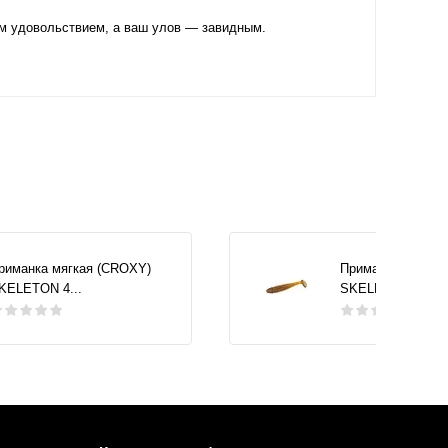
им удовольствием, а ваш улов — завидным.
риманка мягкая (CROXY)
Приманка мягкая
KELETON 4...
SKELETON 4...