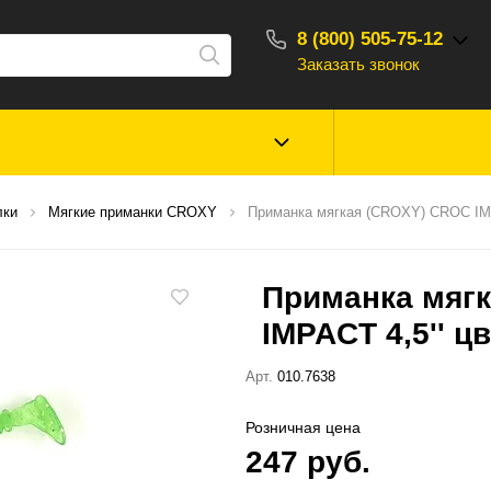
8 (800) 505-75-12
Заказать звонок
С 10:00 - 18:00
Зимняя рыбалка
Прикормки, насад
лки
Мягкие приманки CROXY
Приманка мягкая (CROXY) CROC IMPA
ароматизаторы
Приманка мяг
Туризм, отдых
Сторонние то
IMPACT 4,5'' цв
Арт.
010.7638
Розничная цена
247 руб.