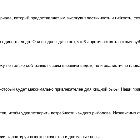
ала, который предоставляет им высокую эластичность и гибкость, со
диного следа. Они созданы для того, чтобы противостоять острым зуба
y не только соблазняют своим внешним видом, но и реалистично плаваю
орый будет максимально привлекателен для хищной рыбы. Наши приман
 чтобы удовлетворить потребности каждого рыболова. Независимо от т
, гарантируя высокое качество и доступные цены.