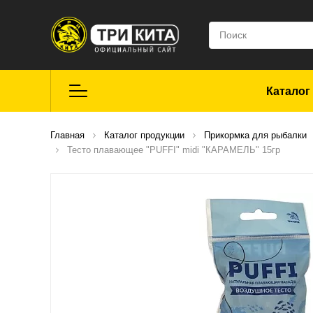
Каталог
Летняя рыбалка
Главная
Каталог продукции
Прикормка для рыбалки
Тесто плавающее "PUFFI" midi "КАРАМЕЛЬ" 15гр
Средства для
ремонта
Мягкие приманки
CROXY