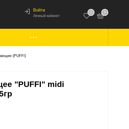
Войти
0
0
123
Личный кабинет
ки,
Аксессуары к лодкам
вающее (PUFFI)
вары
Комплектующие
ее "PUFFI" midi
5гр