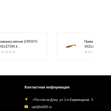
риманка мягкая (CROXY)
Приманка мягкая
KELETON 4...
SKELETON 4...
Контактная информация
г.Ростов-на-Дону, ул.1-я Баррикадная, 3
opt@kit003.ru