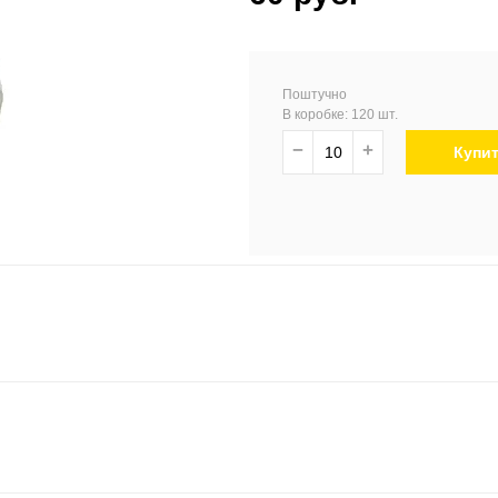
Поштучно
В коробке: 120 шт.
−
+
Купи