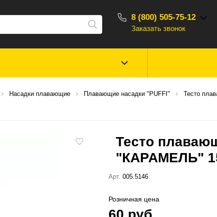
8 (800) 505-75-12
Заказать звонок
С 10:00 - 18:00
Зимняя рыбалка
Прикормки, насад
Насадки плавающие
Плавающие насадки "PUFFI"
Тесто пла
ароматизаторы
Туризм, отдых
Сторонние то
Тесто плавающ
"КАРАМЕЛЬ" 1
Арт.
005.5146
Розничная цена
60 руб.