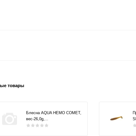
ые товары
Блесна AQUA НЕМО COMET,
П
вес-26,0g,...
S