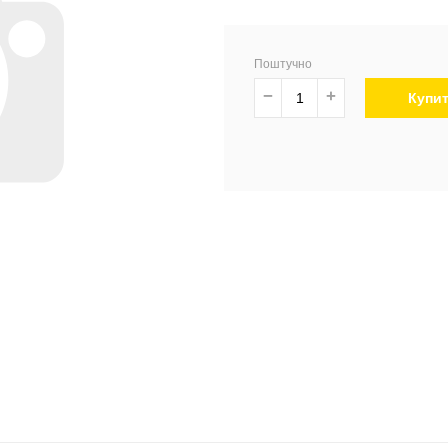
Поштучно
−
+
Купи