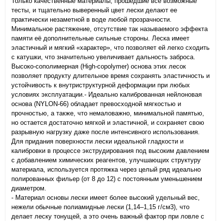
Только качественные материалы, прошедшие все возможные
тесты, и тщательно выверенный цвет лески делают ее
практически незаметной в воде любой прозрачности.
Минимальное растяжение, отсутствие так называемого эффекта
памяти её дополнительные сильные стороны. Леска имеет
эластичный и мягкий «характер», что позволяет ей легко сходить
с катушки, что значительно увеличивает дальность заброса.
Высоко-сополимерная (High-copolymer) основа этих лесок
позволяет продукту длительное время сохранять эластичность и
устойчивость к внутриструктурной деформации при любых
условиях эксплуатации.- Идеально калиброванная нейлоновая
основа (NYLON-66) обладает превосходной мягкостью и
прочностью, а также, что немаловажно, минимальной памятью,
но остается достаточно мягкой и эластичной, и сохраняет свою
разрывную нагрузку даже после интенсивного использования.
Для придания поверхности лески идеальной гладкости и
калибровки в процессе экструдирования под высоким давлением
с добавлением химических реагентов, улучшающих структуру
материала, используется протяжка через целый ряд идеально
полированных фильер (от 8 до 12) с постоянным уменьшением
диаметром.
- Материал основы лески имеет более высокий удельный вес,
нежели обычные полиамидные лески (1,14–1,15 г/см3), что
делает леску тонущей, а это очень важный фактор при ловле с