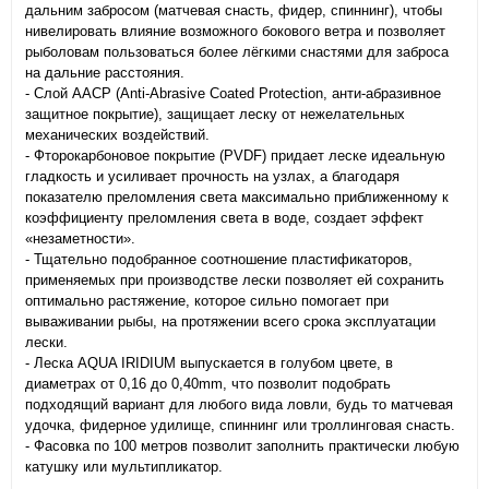
дальним забросом (матчевая снасть, фидер, спиннинг), чтобы
нивелировать влияние возможного бокового ветра и позволяет
рыболовам пользоваться более лёгкими снастями для заброса
на дальние расстояния.
- Слой AACP (Anti-Abrasive Coated Protection, анти-абразивное
защитное покрытие), защищает леску от нежелательных
механических воздействий.
- Фторокарбоновое покрытие (PVDF) придает леске идеальную
гладкость и усиливает прочность на узлах, а благодаря
показателю преломления света максимально приближенному к
коэффициенту преломления света в воде, создает эффект
«незаметности».
- Тщательно подобранное соотношение пластификаторов,
применяемых при производстве лески позволяет ей сохранить
оптимально растяжение, которое сильно помогает при
вываживании рыбы, на протяжении всего срока эксплуатации
лески.
- Леска AQUA IRIDIUM выпускается в голубом цвете, в
диаметрах от 0,16 до 0,40mm, что позволит подобрать
подходящий вариант для любого вида ловли, будь то матчевая
удочка, фидерное удилище, спиннинг или троллинговая снасть.
- Фасовка по 100 метров позволит заполнить практически любую
катушку или мультипликатор.