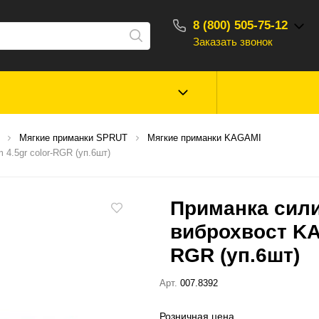
8 (800) 505-75-12
Заказать звонок
С 10:00 - 18:00
Зимняя рыбалка
Прикормки, насад
Мягкие приманки SPRUT
Мягкие приманки KAGAMI
ароматизаторы
.5gr color-RGR (уп.6шт)
Туризм, отдых
Сторонние то
Приманка сил
виброхвост KA
RGR (уп.6шт)
Арт.
007.8392
Розничная цена