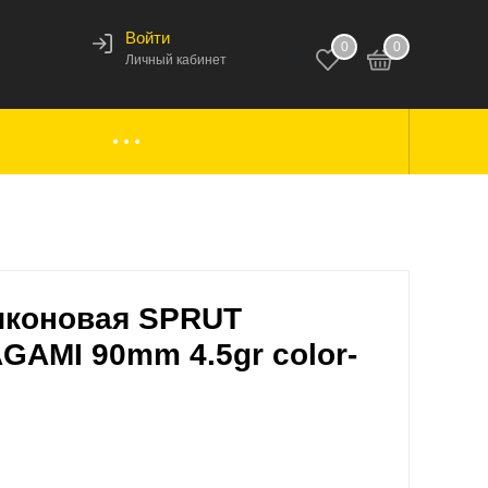
Войти
0
0
123
Личный кабинет
ки,
Аксессуары к лодкам
вары
Комплектующие
иконовая SPRUT
GAMI 90mm 4.5gr color-