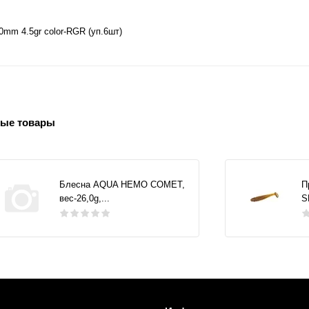
m 4.5gr color-RGR (уп.6шт)
ые товары
Блесна AQUA НЕМО COMET,
П
вес-26,0g,...
S