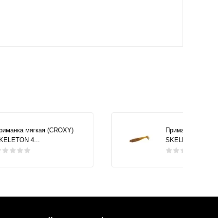
риманка мягкая (CROXY)
Приманка мягкая
KELETON 4...
SKELETON 4...