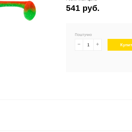
541 руб.
Поштучно
−
+
Купи