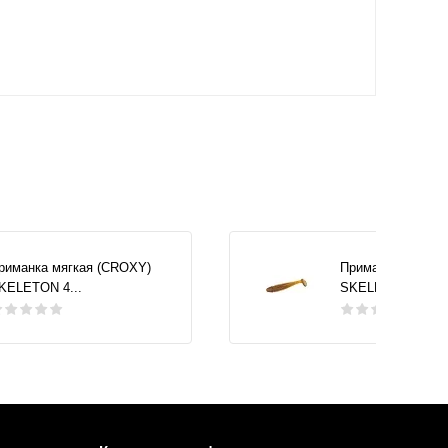
риманка мягкая (CROXY)
Приманка мягкая
KELETON 4...
SKELETON 4...