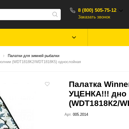
8 (800) 505-75-12
Заказать звонок
С 10:00 - 18:00
Зимняя рыбалка
Прикормки, насад
Палатки для зимней рыбалки
ароматизаторы
а молнии (WDT1818К2/WDT1818К5) однослойная
Туризм, отдых
Сторонние то
Палатка Winner
УЦЕНКА!!! дно
(WDT1818К2/W
Арт.
005.2014