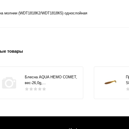
о на молнии (WDT1818К2/WDT1818К5) однослойная
ые товары
Блесна AQUA НЕМО COMET,
П
вес-26,0g,...
S