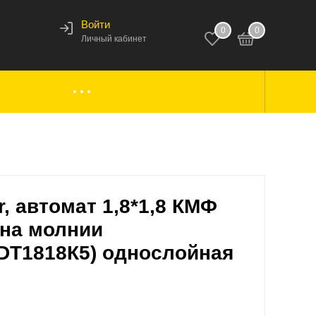
Войти
0
0
123
Личный кабинет
ки,
Аксессуары к лодкам
вары
Комплектующие
, автомат 1,8*1,8 КМФ
 на молнии
DT1818К5) однослойная