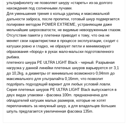
ультрафиолету не позволяет шнуру «стареть» из-за долгого
нахождения под солнечными лучами.
Для уменьшения трения о кольца удилищ и максимальной
дальности заброса, после пропитки, готовый шнур подвергается
полировке методом POWER EXTREME, устраняющим даже
мельчайшие шероховатости, не видимые невооруженным глазом.
Отсутствие памяти у плетенки приводит к тому, что она не
меняет свои характеристики в процессе эксплуатации, сходит с
катушки ровно и гладко, не образует петли и минимизирует
образования «бород» в руках мало-мальски подготовленного
рыба
плетеного шнура PE ULTRA LIGHT Black - черный. Разрывная
нагрузка у данной линейки плетеных шнуров варьируется от 3,1
до 10,2kg, а диаметры от минимально возможного 0,04mm до
максимального для ультралайта 0,16mm, что позволит
подобрать подходящий вариант для любых условий ловли.
Серия плетеных шнуров PE ULTRA LIGHT Black выпускается в
двух видах упаковки - фасовка 100m. предназначена для
обладателей катушек малых размеров, которые не хотят
переплачивать за ненужный шнур, а для владельцев больших
шпуль предлагается увеличенная фасовка 135m.