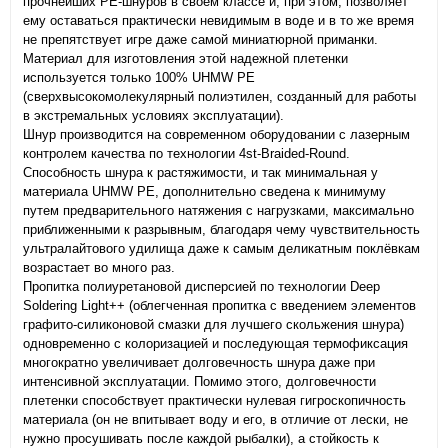
прочнейших PE-шнуров в своем классе и, при этом, позволяет
ему оставаться практически невидимым в воде и в то же время
не препятствует игре даже самой миниатюрной приманки.
Материал для изготовления этой надежной плетенки
используется только 100% UHMW PE
(сверхвысокомолекулярный полиэтилен, созданный для работы
в экстремальных условиях эксплуатации).
Шнур производится на современном оборудовании с лазерным
контролем качества по технологии 4st-Braided-Round.
Способность шнура к растяжимости, и так минимальная у
материала UHMW PE, дополнительно сведена к минимуму
путем предварительного натяжения с нагрузками, максимально
приближенными к разрывным, благодаря чему чувствительность
ультралайтового удилища даже к самым деликатным поклёвкам
возрастает во много раз.
Пропитка полиуретановой дисперсией по технологии Deep
Soldering Light++ (облегченная пропитка с введением элементов
графито-силиконовой смазки для лучшего скольжения шнура)
одновременно с колоризацией и последующая термофиксация
многократно увеличивает долговечность шнура даже при
интенсивной эксплуатации. Помимо этого, долговечности
плетенки способствует практически нулевая гигроскопичность
материала (он не впитывает воду и его, в отличие от лески, не
нужно просушивать после каждой рыбалки), а стойкость к