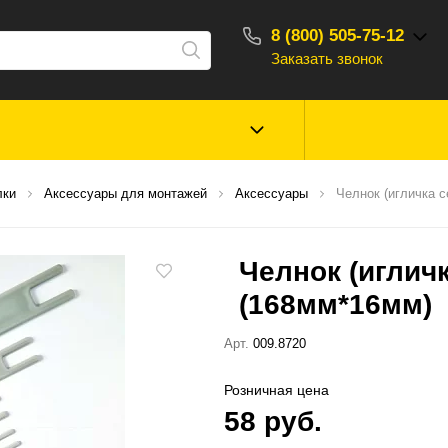
8 (800) 505-75-12
Заказать звонок
С 10:00 - 18:00
Зимняя рыбалка
Прикормки, насад
лки
Аксессуары для монтажей
Аксессуары
Челнок (игличка 
ароматизаторы
Челнок (иглич
Туризм, отдых
Сторонние то
(168мм*16мм)
Арт.
009.8720
Розничная цена
58 руб.