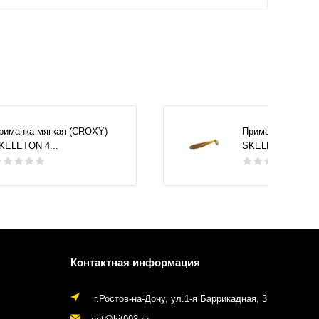
риманка мягкая (CROXY)
Приманка мягкая
KELETON 4...
SKELETON 4...
Контактная информация
г.Ростов-на-Дону, ул.1-я Баррикадная, 3