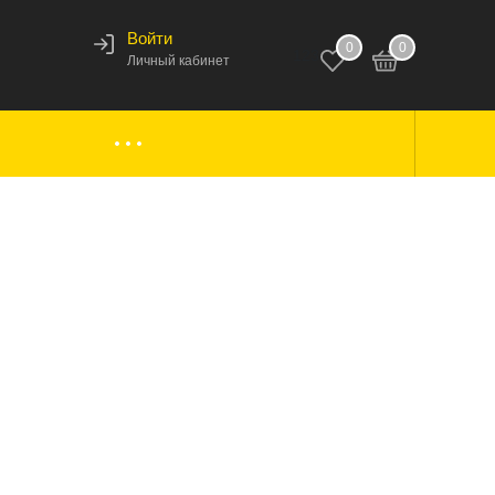
Войти
0
0
123
Личный кабинет
ки,
Аксессуары к лодкам
вары
Комплектующие