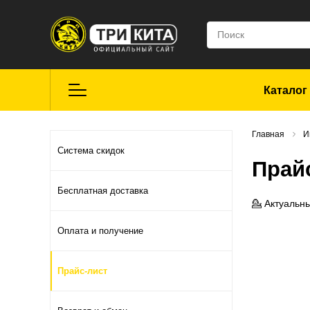
Каталог
Летняя рыбалка
Главная
И
Система скидок
Прай
Средства для
Бесплатная доставка
ремонта
💁 Актуальн
Оплата и получение
Мягкие приманки
CROXY
Прайс-лист