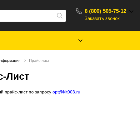
8 (800) 505-75-12
Заказать звонок
С 10:00 - 18:00
Зимняя рыбалка
Прикормки, насад
нформация
Прайс-лист
ароматизаторы
с-Лист
Туризм, отдых
Сторонние то
ый прайс-лист по запросу
opt@kit003.ru