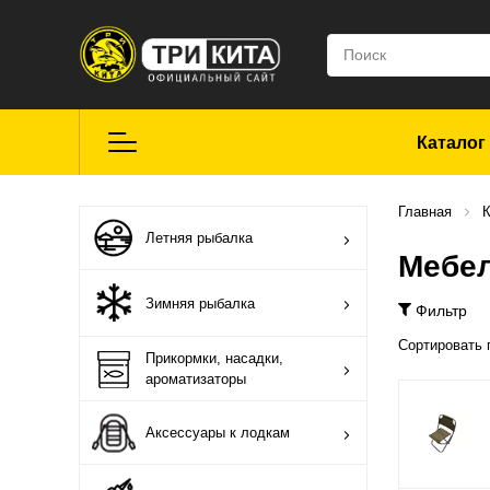
Каталог
Летняя рыбалка
Главная
К
Летняя рыбалка
Мебел
Средства для
Зимняя рыбалка
Фильтр
ремонта
Сортировать 
Прикормки, насадки,
ароматизаторы
Мягкие приманки
CROXY
Аксессуары к лодкам