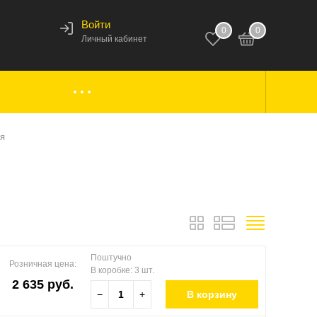
Войти
0
0
123
Личный кабинет
ки,
Аксессуары к лодкам
я
вары
Комплектующие
Поштучно
Розничная цена:
В коробке: 3 шт.
2 635 руб.
−
+
В корзину