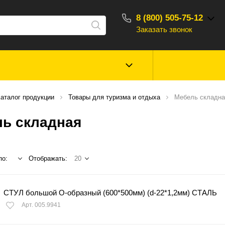
8 (800) 505-75-12
Заказать звонок
С 10:00 - 18:00
Зимняя рыбалка
Прикормки, насад
аталог продукции
Товары для туризма и отдыха
Мебель складна
ароматизаторы
ь складная
Туризм, отдых
Сторонние то
по:
Отображать:
20
СТУЛ большой О-образный (600*500мм) (d-22*1,2мм) СТАЛЬ
Арт. 005.9941