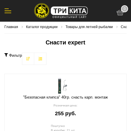
0
123
Главная
Каталог продукции
Товары для летней рыбалки
Снаст
Снасти expert
Фильтр
"Безопасная клипса" 40гр. снасть карп. монтаж
Розничная цена:
255 руб.
Поштучно
В коробке: 21 шт.