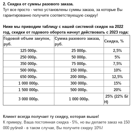
2. Скидка от суммы разового заказа.
Тут все просто - четко установлены суммы заказа, за которые Вы
гарантированно получите соответствующую скидку!
Ниже мы приводим таблицу с нашей системой скидок на 2022
год, скидки от годового оборота начнут действовать с 2023 года:
Годовой объем закупок,
Сумма разового заказа,
Скидка, %
руб.
руб.
125 000р.
25 000р.
2,5%
250 000р.
50 000р.
5%
350 000р.
75 000р.
7,5%
500 000р.
150 000р.
10%
650 000р.
200 000р.
12,5%
1 000 000р.
300 000р.
15%
1 500 000р.
500 000р.
20%
25% (22% Б/
3 000 000р.
1 000 000р.
Н)
Клиент всегда получает ту скидку, которая выше!
К примеру, Ваша постоянная скидка - 5%, но вы делаете заказ на 150
000 рублей - в таком случае, Вы получите скидку 10%!