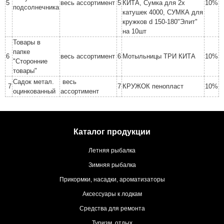
5
весь ассортимент
5
КИТА, Сумка для 2х
10%
подсолнечника
катушек 4000, СУМКА для
кружков d 150-180"Элит"
на 10шт
Товары в
папке
6
весь ассортимент
6
Мотыльницы ТРИ КИТА
10%
"Сторонние
товары"
Садок метал.
весь
7
7
КРУЖОК пенопласт
10%
оцинкованный
ассортимент
Каталог продукции
Летняя рыбалка
Зимняя рыбалка
Прикормки, насадки, ароматизаторы
Аксессуары к лодкам
Средства для ремонта
Туризм, отдых