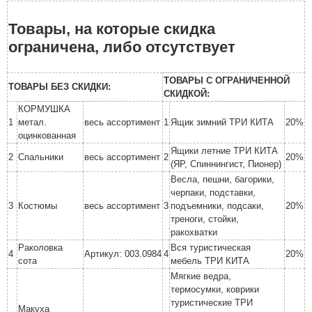
Товары, на которые скидка
ограничена, либо отсутствует
ТОВАРЫ С ОГРАНИЧЕННОЙ
ТОВАРЫ БЕЗ СКИДКИ:
СКИДКОЙ:
КОРМУШКА
1
метал.
весь ассортимент
1
Ящик зимний ТРИ КИТА
20%
оцинкованная
Ящики летние ТРИ КИТА
2
Спальники
весь ассортимент
2
20%
(ЯР, Спиннингист, Пионер)
Весла, пешни, багорики,
черпаки, подставки,
3
Костюмы
весь ассортимент
3
подъемники, подсаки,
20%
треноги, стойки,
ракохватки
Раколовка
Вся туристическая
4
Артикул: 003.0984
4
20%
сота
мебель ТРИ КИТА
Мягкие ведра,
термосумки, коврики
туристические ТРИ
Макуха