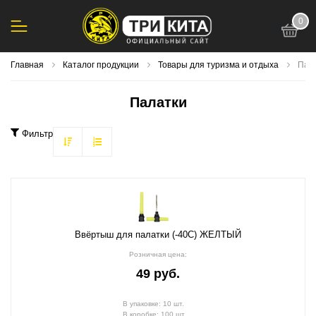
0
123
Главная
Каталог продукции
Товары для туризма и отдыха
Пал
Палатки
Фильтр
Ввёртыш для палатки (-40С) ЖЕЛТЫЙ
Розничная цена:
49 руб.
В упаковке: 10 шт.
В коробке: 100 шт.