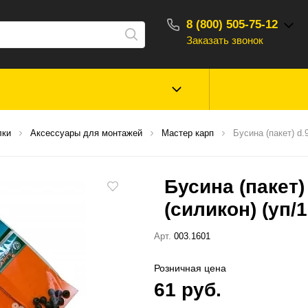
8 (800) 505-75-12
Заказать звонок
С 10:00 - 18:00
Зимняя рыбалка
Прикормки, насад
лки
Аксессуары для монтажей
Мастер карп
Бусина (пакет) d
ароматизаторы
Бусина (пакет
Туризм, отдых
Сторонние то
(силикон) (уп/
Арт.
003.1601
Розничная цена
61 руб.