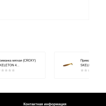
риманка мягкая (CROXY)
Приманка мягкая
KELETON 4...
SKELETON 4...
Контактная информация