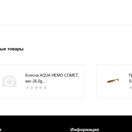
ые товары
Блесна AQUA НЕМО COMET,
П
вес-26,0g,...
S
я
Информация