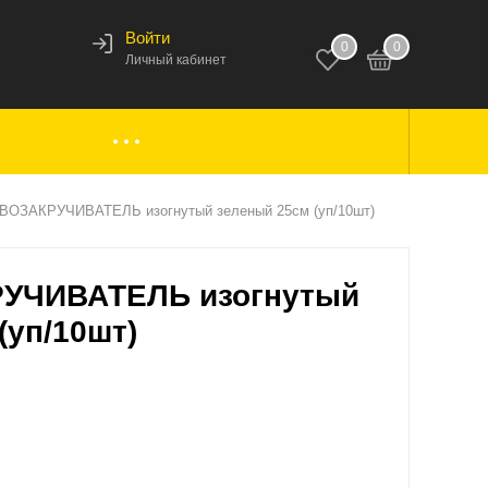
Войти
0
0
123
Личный кабинет
ки,
Аксессуары к лодкам
ОЗАКРУЧИВАТЕЛЬ изогнутый зеленый 25см (уп/10шт)
УЧИВАТЕЛЬ изогнутый
вары
Комплектующие
(уп/10шт)