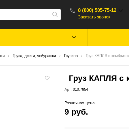
8 (800) 505-75-12
Заказать звонок
С 10:00 - 18:00
Зимняя рыбалка
Прикормки, насад
лки
Груза, джиги, чебурашки
Грузила
Груз КАПЛЯ с кембриком
ароматизаторы
Груз КАПЛЯ с 
Туризм, отдых
Сторонние то
Арт.
010.7954
Розничная цена
9 руб.