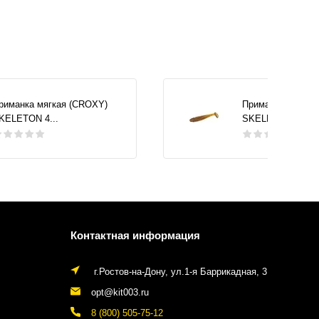
риманка мягкая (CROXY)
Приманка мягкая
KELETON 4...
SKELETON 4...
Контактная информация
г.Ростов-на-Дону, ул.1-я Баррикадная, 3
opt@kit003.ru
8 (800) 505-75-12