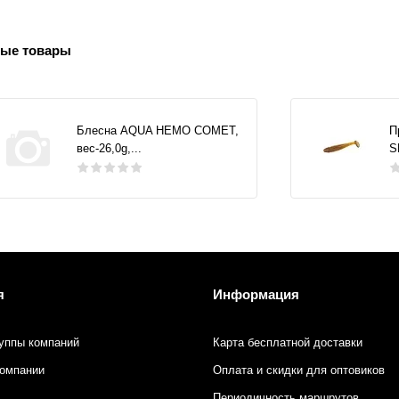
ые товары
Блесна AQUA НЕМО COMET,
П
вес-26,0g,...
S
я
Информация
уппы компаний
Карта бесплатной доставки
компании
Оплата и скидки для оптовиков
Периодичность маршрутов