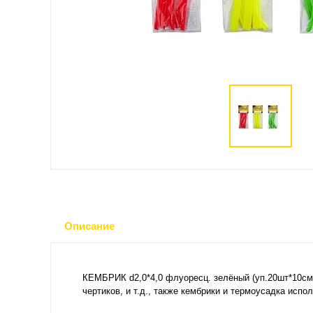
Описание
КЕМБРИК d2,0*4,0 флуоресц. зелёный (уп.20шт*10см
чертиков, и т.д., также кембрики и термоусадка исп