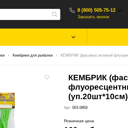
8 (800) 505-75-12
Заказать звонок
С 10:00 - 18:00
Зимняя рыбалка
Прикормки, насад
лки
Кембрики для рыбалки
КЕМБРИК (фасовка) зеленый флуоресц
ароматизаторы
КЕМБРИК (фас
Туризм, отдых
Сторонние то
флуоресцентны
(уп.20шт*10см)
Арт.
003.0859
Розничная цена