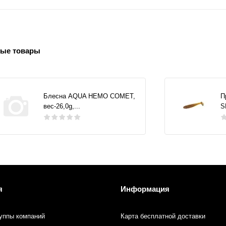
ые товары
Блесна AQUA НЕМО COMET,
П
вес-26,0g,...
S
я
Информация
уппы компаний
Карта бесплатной доставки