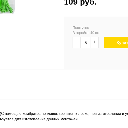
109 руб.
Поштучно
В коробке: 40 шт.
−
+
Купи
)С помощью кембриков поплавок крепится к леске, при изготовлении и
ользуется для изготовления донных монтажей