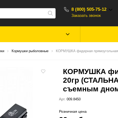
8 (800) 505-75-12
Заказать звонок
С 10:00 - 18:00
Зимняя рыбалка
Прикормки, насад
лки
Кормушки рыболовные
КОРМУШКА фидерная прямоугольная 2
ароматизаторы
КОРМУШКА фид
Туризм, отдых
Сторонние то
20гр (СТАЛЬНА
съемным дном
Арт.
009.8450
Розничная цена