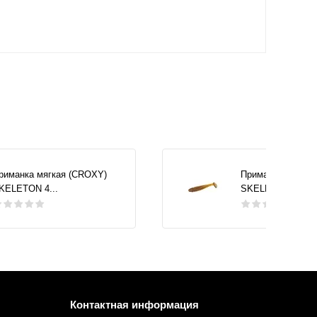
риманка мягкая (CROXY)
Приманка мягкая
KELETON 4...
SKELETON 4...
Контактная информация