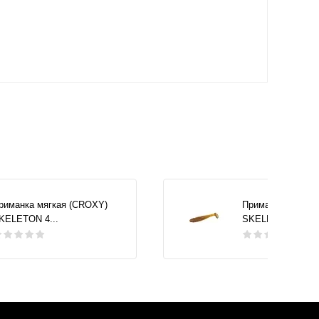
риманка мягкая (CROXY)
Приманка мягкая
KELETON 4...
SKELETON 4...