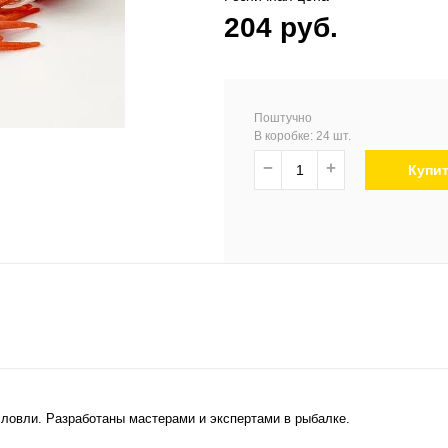
204 руб.
Поштучно
В коробке: 24 шт.
−
+
Купи
овли. Разработаны мастерами и экспертами в рыбалке.