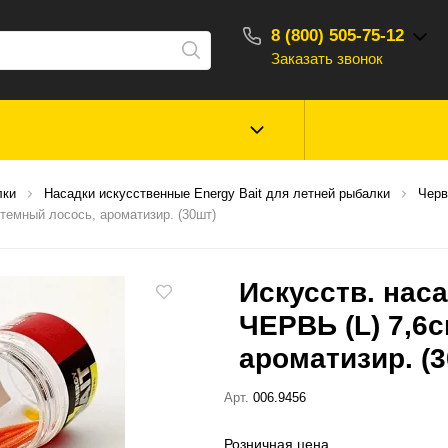
8 (800) 505-75-12
Заказать звонок
С 10:00 - 18:00
Зимняя рыбалка
Прикормки, насад
лки
Насадки искусственные Energy Bait для летней рыбалки
Черв
ароматизаторы
темный лосось, ароматизир. (30шт)
Туризм, отдых
Сторонние то
Искусств. нас
ЧЕРВЬ (L) 7,6с
ароматизир. (
Арт.
006.9456
Розничная цена