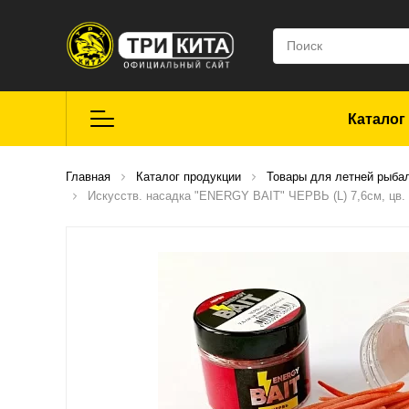
Каталог
Летняя рыбалка
Главная
Каталог продукции
Товары для летней рыба
Искусств. насадка "ENERGY BAIT" ЧЕРВЬ (L) 7,6см, цв. 
Средства для
ремонта
Мягкие приманки
CROXY