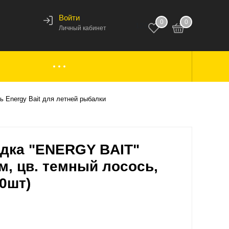
Войти
0
0
123
Личный кабинет
ки,
Аксессуары к лодкам
ь Energy Bait для летней рыбалки
вары
Комплектующие
адка "ENERGY BAIT"
м, цв. темный лосось,
30шт)