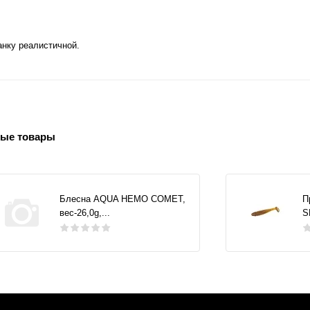
анку реалистичной.
ые товары
Блесна AQUA НЕМО COMET,
П
вес-26,0g,...
S