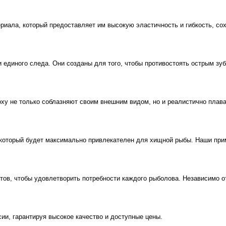
ала, который предоставляет им высокую эластичность и гибкость, со
диного следа. Они созданы для того, чтобы противостоять острым зуба
y не только соблазняют своим внешним видом, но и реалистично плаваю
орый будет максимально привлекателен для хищной рыбы. Наши приман
 чтобы удовлетворить потребности каждого рыболова. Независимо от т
, гарантируя высокое качество и доступные цены.