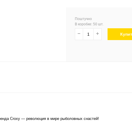
Поштучно
В коробке: 50 шт.
−
+
Купи
енда Croxy — революция в мире рыболовных снастей!