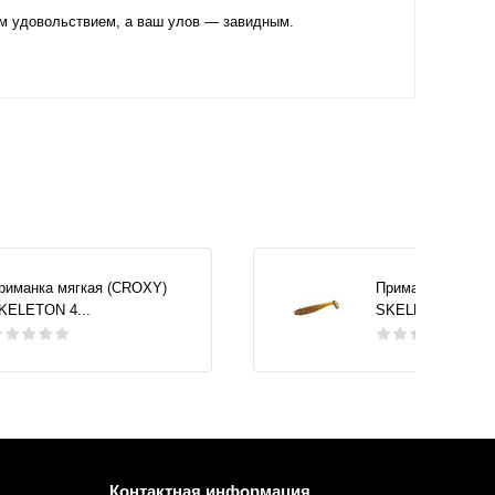
им удовольствием, а ваш улов — завидным.
риманка мягкая (CROXY)
Приманка мягкая
KELETON 4...
SKELETON 4...
Контактная информация