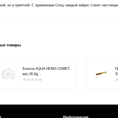
ой, но и приятной. С приманками Croxy каждый заброс станет настоящ
ые товары
Блесна AQUA НЕМО COMET,
П
вес-26,0g,...
S
я
Информация