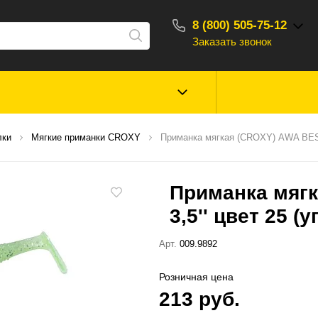
8 (800) 505-75-12
Заказать звонок
С 10:00 - 18:00
Зимняя рыбалка
Прикормки, насад
лки
Мягкие приманки CROXY
Приманка мягкая (CROXY) AWA BEST 
ароматизаторы
Приманка мяг
Туризм, отдых
Сторонние то
3,5'' цвет 25 (у
Арт.
009.9892
Розничная цена
213 руб.