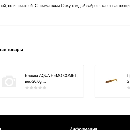
ой, но и приятной. С приманками Croxy каждый заброс станет настоящ
ые товары
Блесна AQUA НЕМО COMET,
П
вес-26,0g,...
S
я
Информация