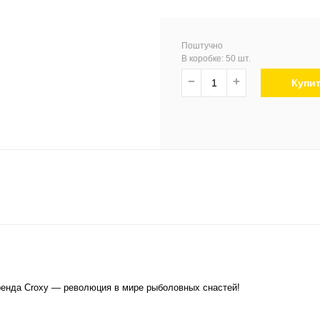
Поштучно
В коробке: 50 шт.
−
+
Купи
енда Croxy — революция в мире рыболовных снастей!