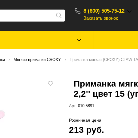
8 (800) 505-75-12
Заказать звонок
С 10:00 - 18:00
Зимняя рыбалка
Прикормки, насад
лки
Мягкие приманки CROXY
Приманка мягкая (CROXY) CLAW TAIL 
ароматизаторы
Приманка мягк
Туризм, отдых
Сторонние то
2,2'' цвет 15 (у
Арт.
010.5891
Розничная цена
213 руб.