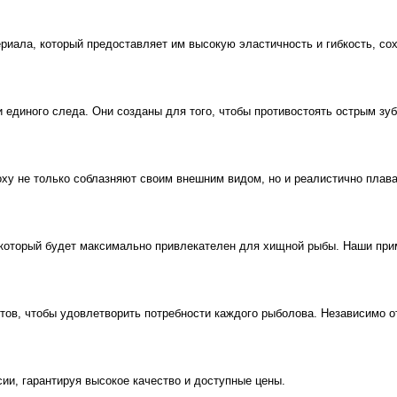
ала, который предоставляет им высокую эластичность и гибкость, со
диного следа. Они созданы для того, чтобы противостоять острым зуба
y не только соблазняют своим внешним видом, но и реалистично плаваю
орый будет максимально привлекателен для хищной рыбы. Наши приман
 чтобы удовлетворить потребности каждого рыболова. Независимо от т
, гарантируя высокое качество и доступные цены.