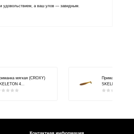
им удовольствием, а ваш улов — завидным.
риманка мягкая (CROXY)
Приманка мягкая
KELETON 4...
SKELETON 4...
Контактная информация