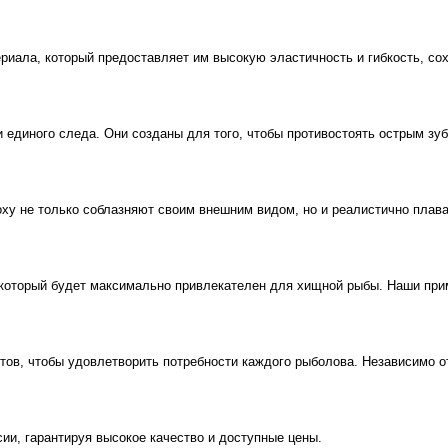
ала, который предоставляет им высокую эластичность и гибкость, со
диного следа. Они созданы для того, чтобы противостоять острым зуба
y не только соблазняют своим внешним видом, но и реалистично плаваю
орый будет максимально привлекателен для хищной рыбы. Наши приман
 чтобы удовлетворить потребности каждого рыболова. Независимо от т
, гарантируя высокое качество и доступные цены.