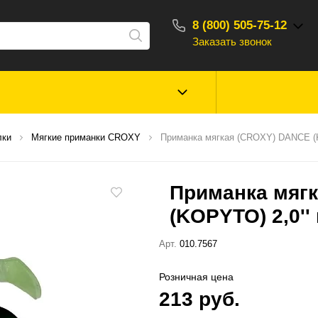
8 (800) 505-75-12
Заказать звонок
С 10:00 - 18:00
Зимняя рыбалка
Прикормки, насад
лки
Мягкие приманки CROXY
Приманка мягкая (CROXY) DANСE (KO
ароматизаторы
Приманка мяг
Туризм, отдых
Сторонние то
(KOPYTO) 2,0'' 
Арт.
010.7567
Розничная цена
213 руб.