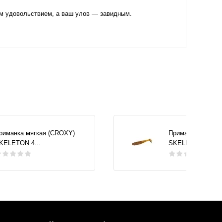
им удовольствием, а ваш улов — завидным.
риманка мягкая (CROXY)
Приманка мягкая
KELETON 4...
SKELETON 4...