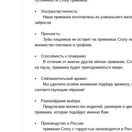
Особенности Croxy приманок:
• Ультраэластичность:
Наши приманки изготовлены из уникального матери
забросов.
• Прочность:
Зубы хищников не оставят на приманках Croxy ни е
множество поклевок и трофеев.
• Способность к плаванию:
В отличие от многих других мягких приманок, Crox
на паузу, приманка будет приподниматься вверх.
• Соблазнительный аромат:
Мы уделили особое внимание подбору аромата, кот
соответствующим образом!
• Разнообразие выбора:
Предлагаем множество моделей, размеров и цветов,
приманка, которая подойдет именно Вам.
• Производство в России:
приманки Croxy с гордостью производятся в России