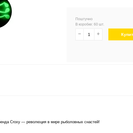
Поштучно
В коробке: 60 шт.
−
+
Купи
енда Croxy — революция в мире рыболовных снастей!