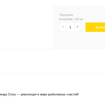
Поштучно
В коробке: 120 шт.
−
+
Купи
енда Croxy — революция в мире рыболовных снастей!