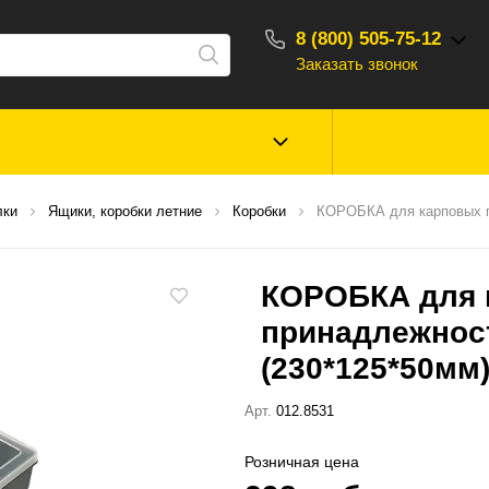
8 (800) 505-75-12
Заказать звонок
С 10:00 - 18:00
Зимняя рыбалка
Прикормки, насад
лки
Ящики, коробки летние
Коробки
КОРОБКА для карповых п
ароматизаторы
КОРОБКА для 
Туризм, отдых
Сторонние то
принадлежност
(230*125*50мм
Арт.
012.8531
Розничная цена