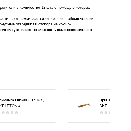
делители в количестве 12 шт., с помощью которых
асти: вертлюжки, застежки, крючки – обеспечено их
онусные отводчики и стопора на крючок.
елчком) устраняет возможность самопроизвольного
риманка мягкая (CROXY)
Приманка мягкая
KELETON 4...
SKELETON 4...