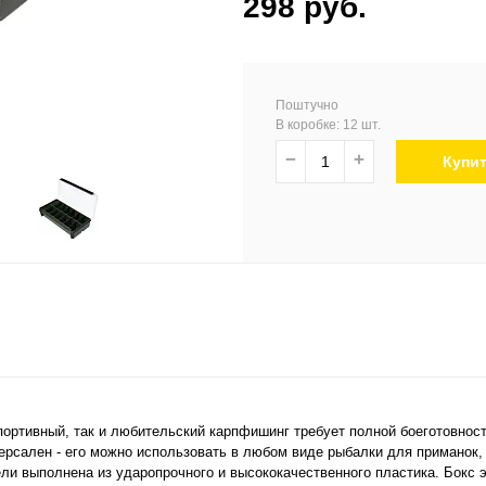
298 руб.
Поштучно
В коробке: 12 шт.
−
+
Купи
портивный, так и любительский карпфишинг требует полной боеготовнос
иверсален - его можно использовать в любом виде рыбалки для приманок,
и выполнена из ударопрочного и высококачественного пластика. Бокс э