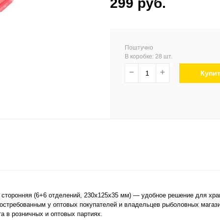
299 руб.
Поштучно
В коробке: 28 шт.
−
+
Купи
х сторонняя (6+6 отделений, 230х125х35 мм) — удобное решение для хр
востребованным у оптовых покупателей и владельцев рыболовных магази
а в розничных и оптовых партиях.