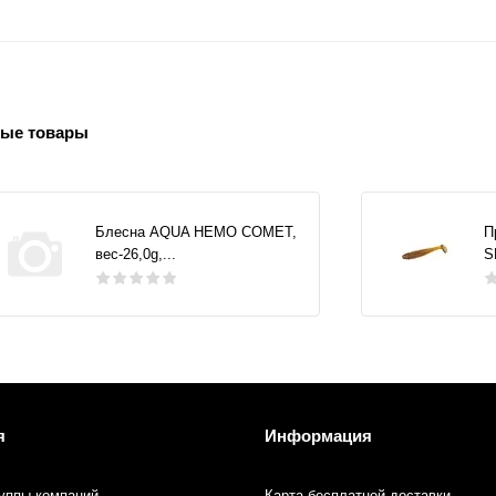
ые товары
Блесна AQUA НЕМО COMET,
П
вес-26,0g,...
S
я
Информация