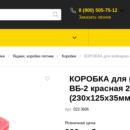
8 (800) 505-75-12
Заказать звонок
С 10:00 - 18:00
Зимняя рыбалка
Прикормки, насад
лки
Ящики, коробки летние
Коробки
КОРОБКА для воблеров и 
ароматизаторы
КОРОБКА для 
Туризм, отдых
Сторонние то
ВБ-2 красная 2
(230х125х35мм
Арт.
023.3606
Розничная цена