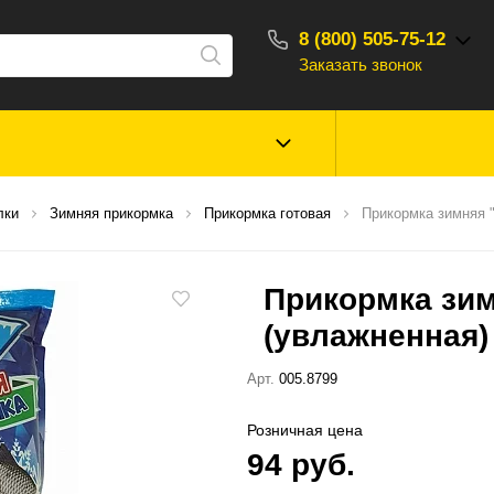
8 (800) 505-75-12
Заказать звонок
С 10:00 - 18:00
Зимняя рыбалка
Прикормки, насад
лки
Зимняя прикормка
Прикормка готовая
Прикормка зимняя 
ароматизаторы
Прикормка зим
Туризм, отдых
Сторонние то
(увлажненная)
Арт.
005.8799
Розничная цена
94 руб.