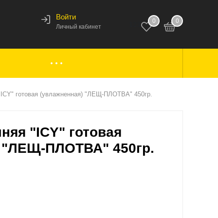
Войти
0
0
123
Личный кабинет
ки,
Аксессуары к лодкам
"ICY" готовая (увлажненная) "ЛЕЩ-ПЛОТВА" 450гр.
няя "ICY" готовая
вары
Комплектующие
 "ЛЕЩ-ПЛОТВА" 450гр.