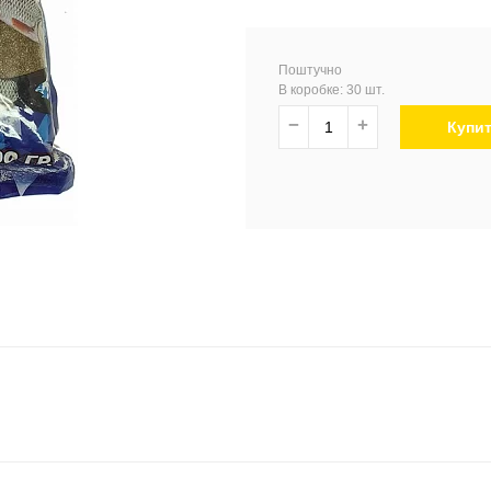
Поштучно
В коробке: 30 шт.
−
+
Купи