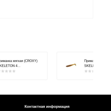
риманка мягкая (CROXY)
Приманка мягкая
KELETON 4...
SKELETON 4...
Контактная информация