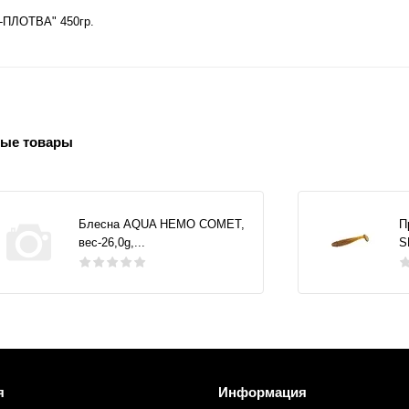
Щ-ПЛОТВА" 450гр.
ые товары
Блесна AQUA НЕМО COMET,
П
вес-26,0g,...
S
я
Информация