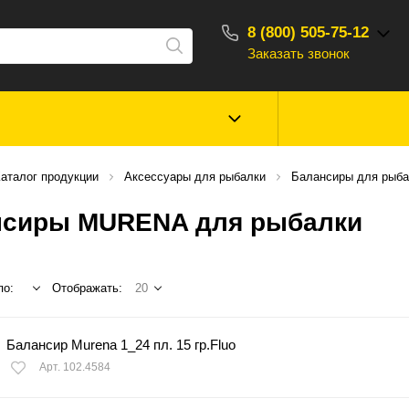
8 (800) 505-75-12
Заказать звонок
С 10:00 - 18:00
Зимняя рыбалка
Прикормки, насад
аталог продукции
Аксессуары для рыбалки
Балансиры для рыба
ароматизаторы
нсиры MURENA для рыбалки
Туризм, отдых
Сторонние то
по:
Отображать:
20
Балансир Murena 1_24 пл. 15 гр.Fluo
Арт. 102.4584