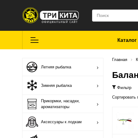
Каталог
Летняя рыбалка
Главная
К
Летняя рыбалка
Бала
Средства для
Зимняя рыбалка
Фильтр
ремонта
Сортировать 
Прикормки, насадки,
ароматизаторы
Мягкие приманки
CROXY
Аксессуары к лодкам