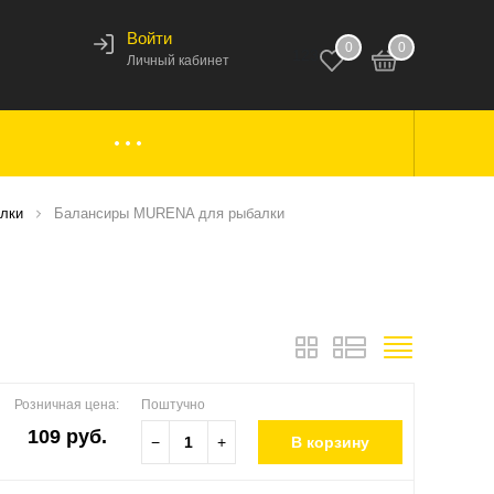
Войти
0
0
123
Личный кабинет
ки,
Аксессуары к лодкам
лки
Балансиры MURENA для рыбалки
вары
Комплектующие
Розничная цена:
Поштучно
109 руб.
−
+
В корзину