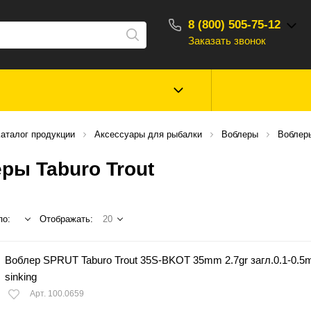
8 (800) 505-75-12
Заказать звонок
С 10:00 - 18:00
Зимняя рыбалка
Прикормки, насад
аталог продукции
Аксессуары для рыбалки
Воблеры
Воблер
ароматизаторы
ры Taburo Trout
Туризм, отдых
Сторонние то
по:
Отображать:
20
Воблер SPRUT Taburo Trout 35S-BKOT 35mm 2.7gr загл.0.1-0.5
sinking
Арт. 100.0659