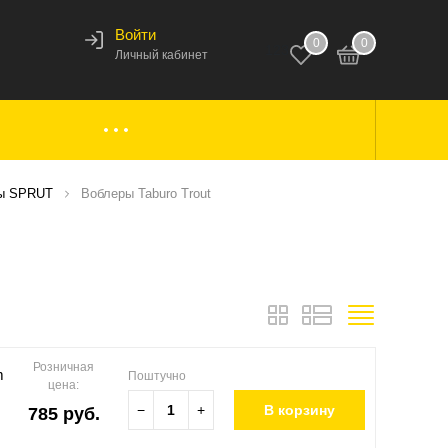
Войти
0
0
123
Личный кабинет
ки,
Аксессуары к лодкам
ы SPRUT
Воблеры Taburo Trout
вары
Комплектующие
Розничная
m
Поштучно
цена:
−
+
В корзину
785 руб.