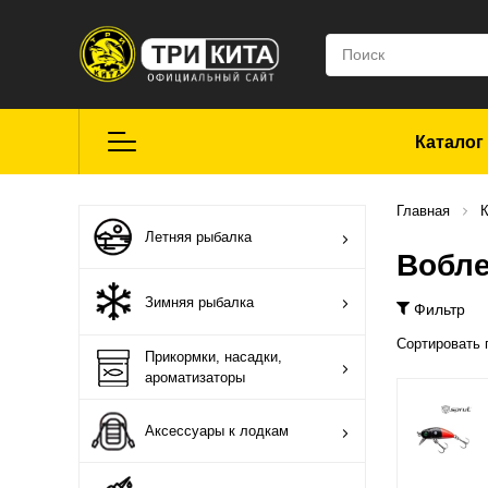
Каталог
Летняя рыбалка
Главная
К
Летняя рыбалка
Вобле
Средства для
Зимняя рыбалка
Фильтр
ремонта
Сортировать 
Прикормки, насадки,
ароматизаторы
Мягкие приманки
CROXY
Аксессуары к лодкам