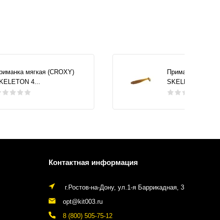
риманка мягкая (CROXY)
Приманка мягкая
KELETON 4...
SKELETON 4...
Контактная информация
г.Ростов-на-Дону, ул.1-я Баррикадная, 3
opt@kit003.ru
8 (800) 505-75-12