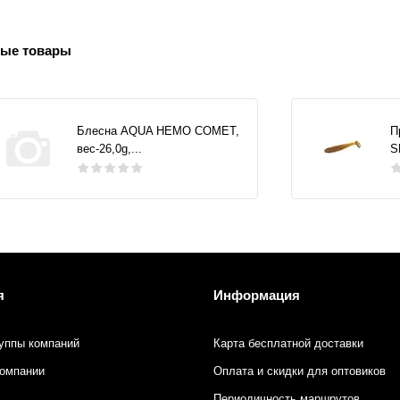
ые товары
Блесна AQUA НЕМО COMET,
П
вес-26,0g,...
S
я
Информация
уппы компаний
Карта бесплатной доставки
компании
Оплата и скидки для оптовиков
Периодичность маршрутов