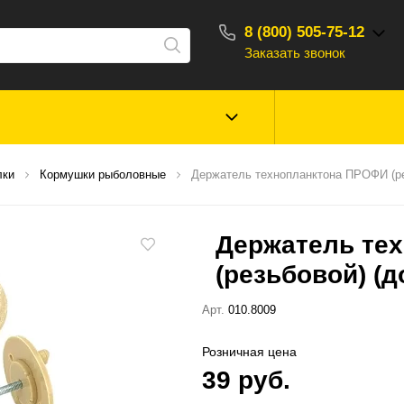
8 (800) 505-75-12
Заказать звонок
С 10:00 - 18:00
Зимняя рыбалка
Прикормки, насад
лки
Кормушки рыболовные
Держатель технопланктона ПРОФИ (ре
ароматизаторы
Держатель те
Туризм, отдых
Сторонние то
(резьбовой) (д
Арт.
010.8009
Розничная цена
39 руб.