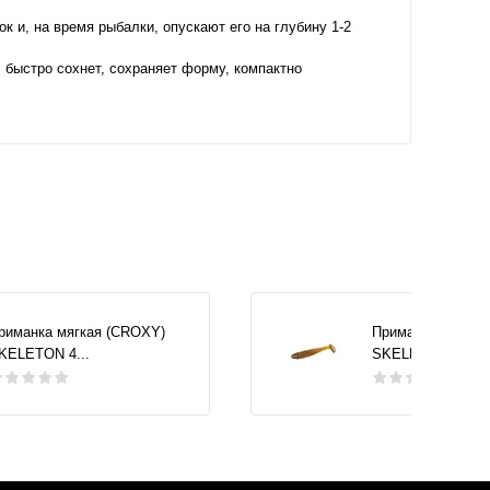
 и, на время рыбалки, опускают его на глубину 1-2
 быстро сохнет, сохраняет форму, компактно
риманка мягкая (CROXY)
Приманка мягкая
KELETON 4...
SKELETON 4...