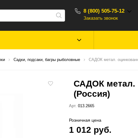
8 (800) 505-75-12
Заказать звонок
С 10:00 - 18:00
Зимняя рыбалка
Прикормки, насад
лки
Садки, подсаки, багры рыболовные
САДОК метал. оцинкованн
ароматизаторы
САДОК метал.
Туризм, отдых
Сторонние то
(Россия)
Арт.
013.2665
Розничная цена
1 012 руб.